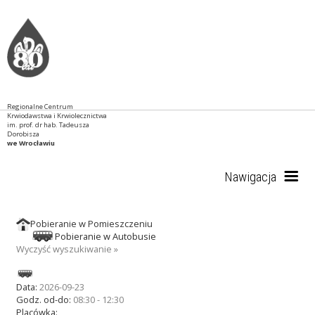
Regionalne Centrum
Krwiodawstwa i Krwiolecznictwa
im. prof. dr hab. Tadeusza
Dorobisza
we Wrocławiu
Nawigacja
Pobieranie w Pomieszczeniu
Start
Pobieranie w Autobusie
Wyczyść wyszukiwanie »
RCKiK
Data:
2026-09-23
Godz. od-do:
08:30 - 12:30
Placówka: