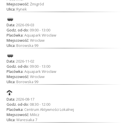
Miejscowość:
Żmigród
Ulica:
Rynek
Akcje wyjazdowe
Data:
2026-09-03
Godz. od-do:
09:00 - 13:00
Placówka:
Aquapark Wrocław
Krwiodawcy
Miejscowość:
Wrocław
Ulica:
Borowska 99
Szpitale
Data:
2026-11-02
Godz. od-do:
09:00 - 13:00
Placówka:
Aquapark Wrocław
Miejscowość:
Wrocław
Ulica:
Borowska 99
Szkolenia
Data:
2026-08-17
Godz. od-do:
08:30 - 12:00
Badania
Placówka:
Centrum Aktywności Lokalnej
Miejscowość:
Milicz
Ulica:
Waresiaka 7