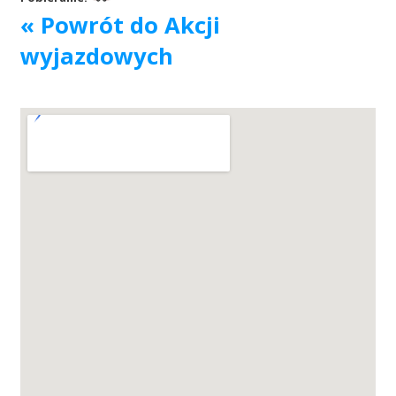
« Powrót do Akcji
Akcje wyjazdowe
wyjazdowych
Krwiodawcy
Szpitale
Szkolenia
Badania