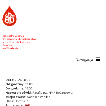
Regionalne Centrum
Krwiodawstwa i Krwiolecznictwa
im. prof. dr hab. Tadeusza
Dorobisza
we Wrocławiu
Nawigacja
Start
Data:
2026-08-29
Od godziny:
11:00
Do godziny:
15:00
Nazwa placówki:
Parafia pw. NMP Różańcowej
RCKiK
Miejscowość:
Nadolice Wielkie
Ulica:
Boczna 7
Pobieranie: