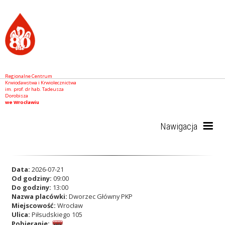
Regionalne Centrum
Krwiodawstwa i Krwiolecznictwa
im. prof. dr hab. Tadeusza
Dorobisza
we Wrocławiu
Nawigacja
Start
Data:
2026-07-21
Od godziny:
09:00
Do godziny:
13:00
Nazwa placówki:
Dworzec Główny PKP
RCKiK
Miejscowość:
Wrocław
Ulica:
Piłsudskiego 105
Pobieranie: