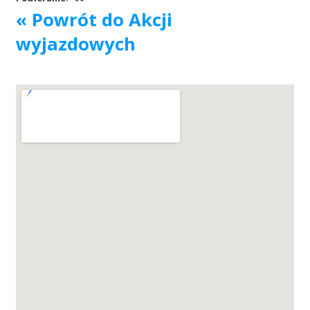
« Powrót do Akcji
Akcje wyjazdowe
wyjazdowych
Krwiodawcy
Szpitale
Szkolenia
Badania