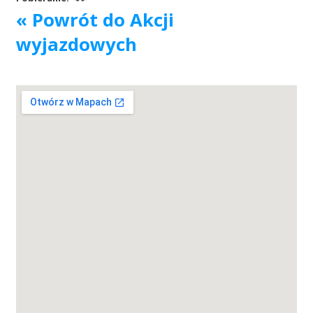
« Powrót do Akcji
Akcje wyjazdowe
wyjazdowych
Krwiodawcy
Szpitale
Szkolenia
Badania