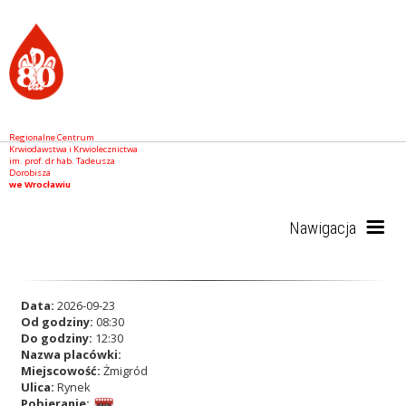
Regionalne Centrum
Krwiodawstwa i Krwiolecznictwa
im. prof. dr hab. Tadeusza
Dorobisza
we Wrocławiu
Nawigacja
Start
Data:
2026-09-23
Od godziny:
08:30
Do godziny:
12:30
Nazwa placówki:
RCKiK
Miejscowość:
Żmigród
Ulica:
Rynek
Pobieranie: