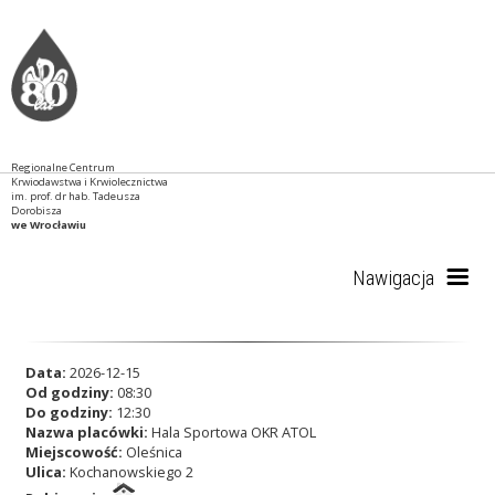
Regionalne Centrum
Krwiodawstwa i Krwiolecznictwa
im. prof. dr hab. Tadeusza
Dorobisza
we Wrocławiu
Nawigacja
Start
Data:
2026-12-15
Od godziny:
08:30
Do godziny:
12:30
Nazwa placówki:
Hala Sportowa OKR ATOL
RCKiK
Miejscowość:
Oleśnica
Ulica:
Kochanowskiego 2