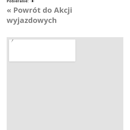
Pobieranie:
« Powrót do Akcji
Akcje wyjazdowe
wyjazdowych
Krwiodawcy
Szpitale
Szkolenia
Badania