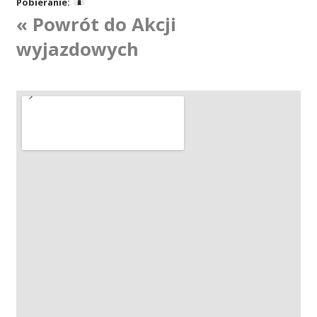
Pobieranie:
« Powrót do Akcji
Akcje wyjazdowe
wyjazdowych
Krwiodawcy
Szpitale
Szkolenia
Badania