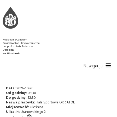
Regionalne Centrum
Krwiodawstwa i Krwiolecznictwa
im. prof. dr hab. Tadeusza
Dorobisza
we Wrocławiu
Nawigacja
Start
Data:
2026-10-20
Od godziny:
08:30
Do godziny:
12:30
Nazwa placówki:
Hala Sportowa OKR ATOL
RCKiK
Miejscowość:
Oleśnica
Ulica:
Kochanowskiego 2