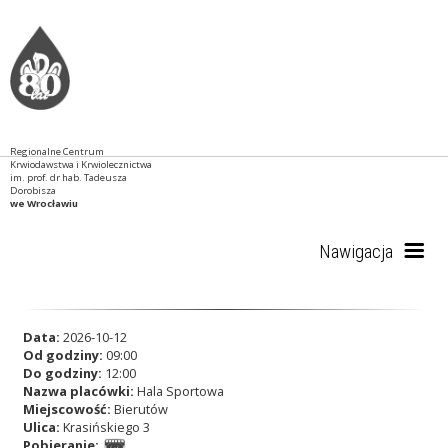
Regionalne Centrum
Krwiodawstwa i Krwiolecznictwa
im. prof. dr hab. Tadeusza
Dorobisza
we Wrocławiu
Nawigacja
Start
Data:
2026-10-12
Od godziny:
09:00
Do godziny:
12:00
Nazwa placówki:
Hala Sportowa
RCKiK
Miejscowość:
Bierutów
Ulica:
Krasińskiego 3
Pobieranie: