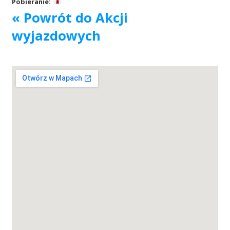
Pobieranie:
« Powrót do Akcji
Akcje wyjazdowe
wyjazdowych
Krwiodawcy
Szpitale
Szkolenia
Badania