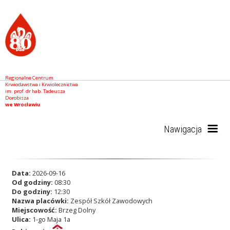
Regionalne Centrum
Krwiodawstwa i Krwiolecznictwa
im. prof. dr hab. Tadeusza
Dorobisza
we Wrocławiu
Nawigacja
Start
Data:
2026-09-16
Od godziny:
08:30
Do godziny:
12:30
Nazwa placówki:
Zespół Szkół Zawodowych
RCKiK
Miejscowość:
Brzeg Dolny
Ulica:
1-go Maja 1a