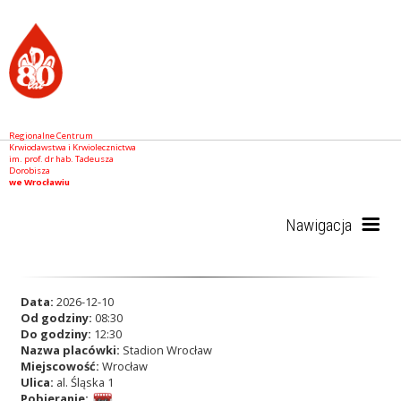
Regionalne Centrum
Krwiodawstwa i Krwiolecznictwa
im. prof. dr hab. Tadeusza
Dorobisza
we Wrocławiu
Nawigacja
Start
Data:
2026-12-10
Od godziny:
08:30
Do godziny:
12:30
Nazwa placówki:
Stadion Wrocław
RCKiK
Miejscowość:
Wrocław
Ulica:
al. Śląska 1
Pobieranie: