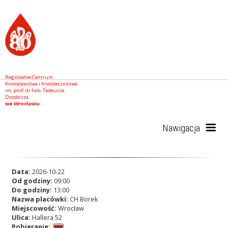
Regionalne Centrum
Krwiodawstwa i Krwiolecznictwa
im. prof. dr hab. Tadeusza
Dorobisza
we Wrocławiu
Nawigacja
Start
Data:
2026-10-22
Od godziny:
09:00
Do godziny:
13:00
Nazwa placówki:
CH Borek
RCKiK
Miejscowość:
Wrocław
Ulica:
Hallera 52
Pobieranie: