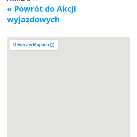
« Powrót do Akcji
Akcje wyjazdowe
wyjazdowych
Krwiodawcy
Szpitale
Szkolenia
Badania