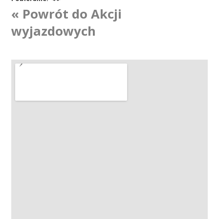
« Powrót do Akcji
Akcje wyjazdowe
wyjazdowych
Krwiodawcy
Szpitale
Szkolenia
Badania