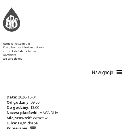
Regionalne Centrum
Krwiodawstwa i Krwiolecznictwa
im. prof. dr hab. Tadeusza
Dorobisza
we Wrocławiu
Nawigacja
Start
Data:
2026-10-01
Od godziny:
09:00
Do godziny:
13:00
Nazwa placówki:
MAGNOLIA
RCKiK
Miejscowość:
Wrocław
Ulica:
Legnicka 58
Pobieranie: